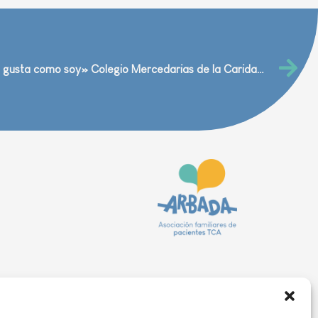
23 de Marzo de 2016 Taller «Me gusta como soy» Colegio Mercedarias de la Caridad en Ejea de los Caballeros