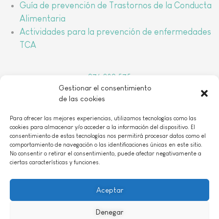
Guía de prevención de Trastornos de la Conducta
Alimentaria
Actividades para la prevención de enfermedades
TCA
976 389 575
Gestionar el consentimiento
arbada@arbada.org
de las cookies
o
C/Coso, 157, 1
B 50001 Zaragoza
Para ofrecer las mejores experiencias, utilizamos tecnologías como las
cookies para almacenar y/o acceder a la información del dispositivo. El
consentimiento de estas tecnologías nos permitirá procesar datos como el
comportamiento de navegación o las identificaciones únicas en este sitio.
No consentir o retirar el consentimiento, puede afectar negativamente a
ciertas características y funciones.
AVISO LEGAL
|
POLÍTICA DE PRIVACIDAD
|
POLÍTICIA DE COOKIES
|
CONTACTO
Aceptar
Denegar
ASOCIACIÓN DECLARADA DE UTILIDAD PÚBLICA 29 de abril de 2016 Nº Reg