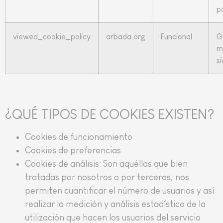
p
viewed_cookie_policy
arbada.org
Funcional
G
m
s
¿QUÉ TIPOS DE COOKIES EXISTEN?
Cookies de funcionamiento
Cookies de preferencias
Cookies de análisis: Son aquéllas que bien
tratadas por nosotros o por terceros, nos
permiten cuantificar el número de usuarios y así
realizar la medición y análisis estadístico de la
utilización que hacen los usuarios del servicio