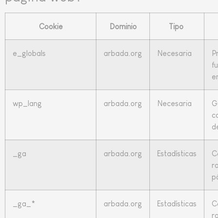
Cookie
Dominio
Tipo
e_globals
arbada.org
Necesaria
P
f
e
wp_lang
arbada.org
Necesaria
G
c
d
_ga
arbada.org
Estadísticas
C
r
p
_ga_*
arbada.org
Estadísticas
C
r