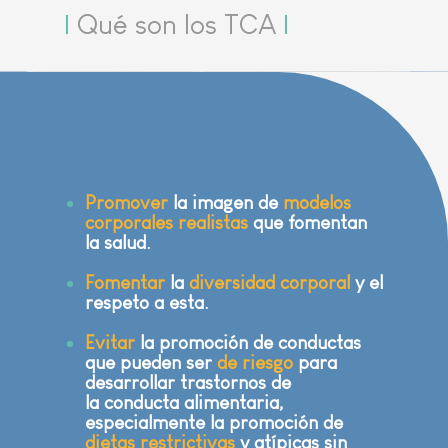
|
Qué son los TCA
|
Promover
la imagen de
modelos
corporales realistas
que fomentan
la salud.
Fomentar
la
diversidad corporal
y el
respeto a esta.
Evitar
la promoción de conductas
que pueden ser
de riesgo
para
desarrollar trastornos de
la conducta alimentaria,
especialmente la promoción de
dietas restrictivas
y atípicas sin