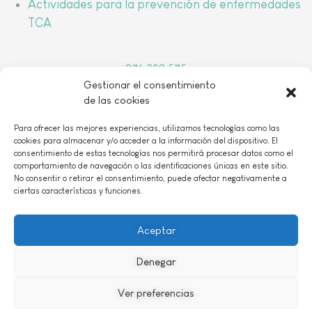
Actividades para la prevención de enfermedades
TCA
976 389 575
Gestionar el consentimiento
arbada@arbada.org
o
de las cookies
C/Coso, 157, 1
B 50001 Zaragoza
Para ofrecer las mejores experiencias, utilizamos tecnologías como las
cookies para almacenar y/o acceder a la información del dispositivo. El
consentimiento de estas tecnologías nos permitirá procesar datos como el
comportamiento de navegación o las identificaciones únicas en este sitio.
No consentir o retirar el consentimiento, puede afectar negativamente a
ciertas características y funciones.
AVISO LEGAL
|
POLÍTICA DE PRIVACIDAD
|
POLÍTICIA DE COOKIES
|
CONTACTO
Aceptar
Denegar
ASOCIACIÓN DECLARADA DE UTILIDAD PÚBLICA 29 de abril de 2016 Nº Reg
CCAA: 101
Ver preferencias