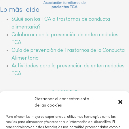
Lo más leído
¿Qué son los TCA o trastornos de conducta
alimentaria?
Colaborar con la prevención de enfermedades
TCA
Guía de prevención de Trastornos de la Conducta
Alimentaria
Actividades para la prevención de enfermedades
TCA
976 389 575
Gestionar el consentimiento
arbada@arbada.org
de las cookies
o
C/Coso, 157, 1
B 50001 Zaragoza
Para ofrecer las mejores experiencias, utilizamos tecnologías como las
cookies para almacenar y/o acceder a la información del dispositivo. El
consentimiento de estas tecnologías nos permitirá procesar datos como el