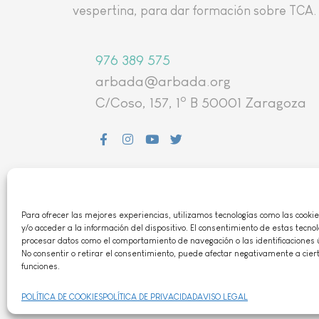
vespertina, para dar formación sobre TCA
976 389 575
arbada@arbada.org
o
C/Coso, 157, 1
B 50001 Zaragoza
AVISO LEGAL
|
POLÍTICA DE
PRIVACIDAD
|
POLÍTICIA DE
Para ofrecer las mejores experiencias, utilizamos tecnologías como las cook
COOKIES
|
CONTACTO
y/o acceder a la información del dispositivo. El consentimiento de estas tecno
procesar datos como el comportamiento de navegación o las identificaciones ú
ASOCIACIÓN DECLARADA DE UTILIDAD PÚBLICA 29
No consentir o retirar el consentimiento, puede afectar negativamente a ciert
de abril de 2016 Nº Reg CCAA: 101
funciones.
POLÍTICA DE COOKIES
POLÍTICA DE PRIVACIDAD
AVISO LEGAL