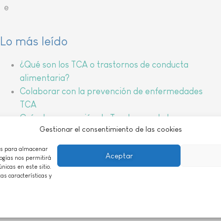
. e
Lo más leído
¿Qué son los TCA o trastornos de conducta
alimentaria?
Colaborar con la prevención de enfermedades
TCA
Guía de prevención de Trastornos de la
Gestionar el consentimiento de las cookies
Conducta Alimentaria
Actividades para la prevención de
ies para almacenar
Aceptar
enfermedades TCA
logías nos permitirá
nicas en este sitio.
as características y