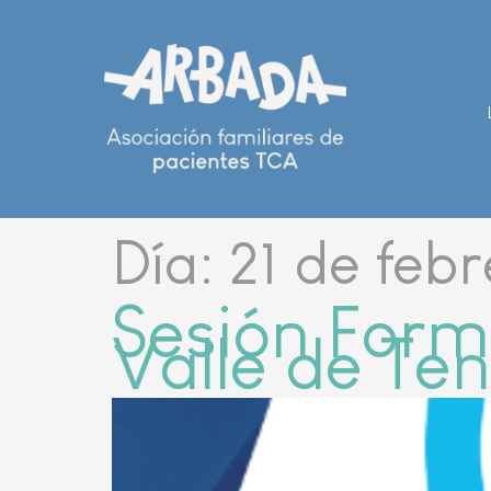
Día:
21 de feb
Sesión Form
Valle de Te