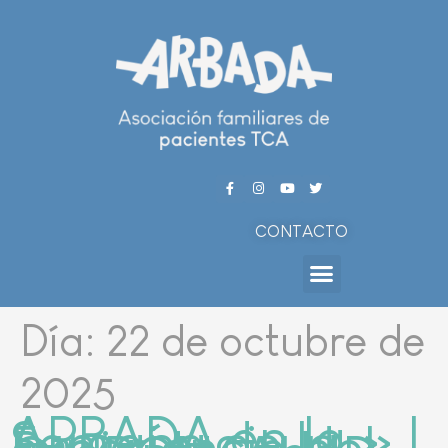
CONTACTO
Día:
22 de octubre de
2025
ARBADA en la » I
Semana de la
Experiencia del