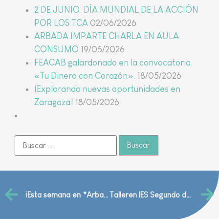
2 DE JUNIO. DÍA MUNDIAL DE LA ACCIÓN
POR LOS TCA
02/06/2026
ARBADA IMPARTE CHARLA EN AULA
CONSUMO
19/05/2026
FEACAB galardonado en la convocatoria
«Tu Dinero con Corazón».
18/05/2026
¡Explorando nuevas oportunidades en
Zaragoza!
18/05/2026
Buscar
¡Esta semana en *Arbada* no hemos parado!
Talleren IES Segundo de Chomón (Teruel)