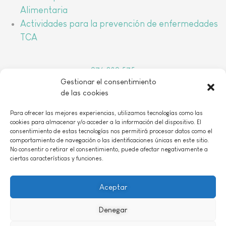
Alimentaria
Actividades para la prevención de enfermedades
TCA
976 389 575
Gestionar el consentimiento
arbada@arbada.org
de las cookies
o
C/Coso, 157, 1
B 50001 Zaragoza
Para ofrecer las mejores experiencias, utilizamos tecnologías como las
cookies para almacenar y/o acceder a la información del dispositivo. El
consentimiento de estas tecnologías nos permitirá procesar datos como el
comportamiento de navegación o las identificaciones únicas en este sitio.
No consentir o retirar el consentimiento, puede afectar negativamente a
ciertas características y funciones.
AVISO LEGAL
|
POLÍTICA DE PRIVACIDAD
|
POLÍTICIA DE COOKIES
|
CONTACTO
Aceptar
Denegar
ASOCIACIÓN DECLARADA DE UTILIDAD PÚBLICA 29 de abril de 2016 Nº Reg
CCAA: 101