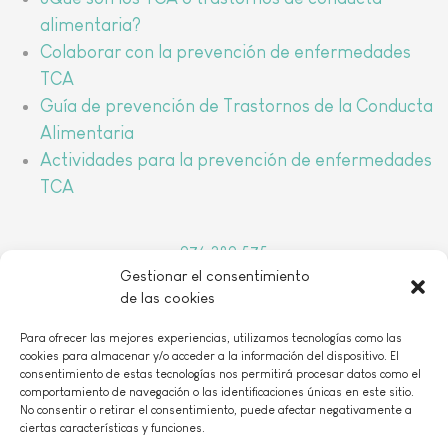
alimentaria?
Colaborar con la prevención de enfermedades
TCA
Guía de prevención de Trastornos de la Conducta
Alimentaria
Actividades para la prevención de enfermedades
TCA
976 389 575
Gestionar el consentimiento
arbada@arbada.org
de las cookies
o
C/Coso, 157, 1
B 50001 Zaragoza
Para ofrecer las mejores experiencias, utilizamos tecnologías como las
cookies para almacenar y/o acceder a la información del dispositivo. El
consentimiento de estas tecnologías nos permitirá procesar datos como el
comportamiento de navegación o las identificaciones únicas en este sitio.
No consentir o retirar el consentimiento, puede afectar negativamente a
ciertas características y funciones.