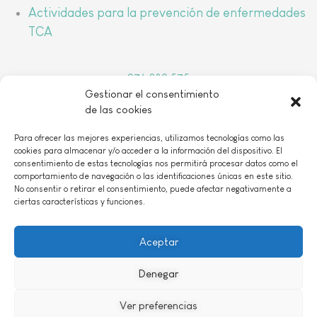
Actividades para la prevención de enfermedades
TCA
976 389 575
Gestionar el consentimiento
arbada@arbada.org
de las cookies
o
C/Coso, 157, 1
B 50001 Zaragoza
Para ofrecer las mejores experiencias, utilizamos tecnologías como las
cookies para almacenar y/o acceder a la información del dispositivo. El
consentimiento de estas tecnologías nos permitirá procesar datos como el
comportamiento de navegación o las identificaciones únicas en este sitio.
No consentir o retirar el consentimiento, puede afectar negativamente a
ciertas características y funciones.
AVISO LEGAL
|
POLÍTICA DE PRIVACIDAD
|
POLÍTICIA DE COOKIES
|
CONTACTO
Aceptar
Denegar
ASOCIACIÓN DECLARADA DE UTILIDAD PÚBLICA 29 de abril de 2016 Nº Reg
CCAA: 101
Ver preferencias