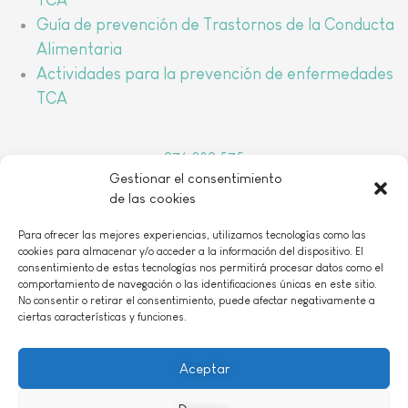
Guía de prevención de Trastornos de la Conducta
Alimentaria
Actividades para la prevención de enfermedades
TCA
976 389 575
Gestionar el consentimiento
arbada@arbada.org
de las cookies
o
C/Coso, 157, 1
B 50001 Zaragoza
Para ofrecer las mejores experiencias, utilizamos tecnologías como las
cookies para almacenar y/o acceder a la información del dispositivo. El
consentimiento de estas tecnologías nos permitirá procesar datos como el
comportamiento de navegación o las identificaciones únicas en este sitio.
No consentir o retirar el consentimiento, puede afectar negativamente a
ciertas características y funciones.
AVISO LEGAL
|
POLÍTICA DE PRIVACIDAD
|
POLÍTICIA DE COOKIES
|
CONTACTO
Aceptar