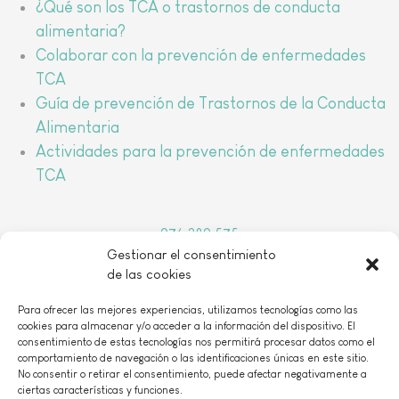
¿Qué son los TCA o trastornos de conducta
alimentaria?
Colaborar con la prevención de enfermedades
TCA
Guía de prevención de Trastornos de la Conducta
Alimentaria
Actividades para la prevención de enfermedades
TCA
976 389 575
Gestionar el consentimiento
arbada@arbada.org
de las cookies
o
C/Coso, 157, 1
B 50001 Zaragoza
Para ofrecer las mejores experiencias, utilizamos tecnologías como las
cookies para almacenar y/o acceder a la información del dispositivo. El
consentimiento de estas tecnologías nos permitirá procesar datos como el
comportamiento de navegación o las identificaciones únicas en este sitio.
No consentir o retirar el consentimiento, puede afectar negativamente a
ciertas características y funciones.