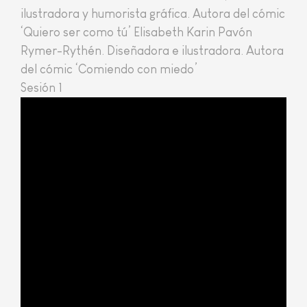
ilustradora y humorista gráfica. Autora del cómic
‘Quiero ser como tú’ Elisabeth Karin Pavón
Rymer-Rythén. Diseñadora e ilustradora. Autora
del cómic ‘Comiendo con miedo’
Sesión 1ª