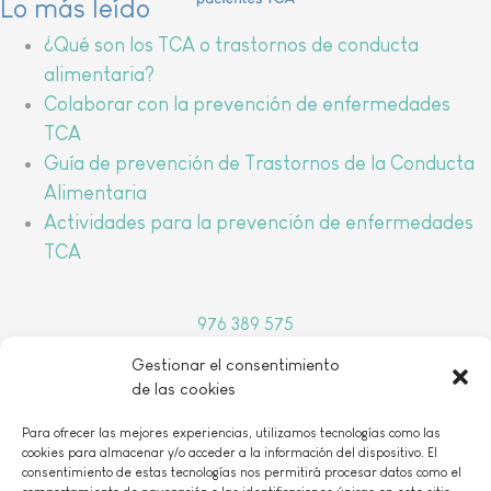
Lo más leído
¿Qué son los TCA o trastornos de conducta
alimentaria?
Colaborar con la prevención de enfermedades
TCA
Guía de prevención de Trastornos de la Conducta
Alimentaria
Actividades para la prevención de enfermedades
TCA
976 389 575
arbada@arbada.org
Gestionar el consentimiento
o
C/Coso, 157, 1
B 50001 Zaragoza
de las cookies
Para ofrecer las mejores experiencias, utilizamos tecnologías como las
cookies para almacenar y/o acceder a la información del dispositivo. El
consentimiento de estas tecnologías nos permitirá procesar datos como el