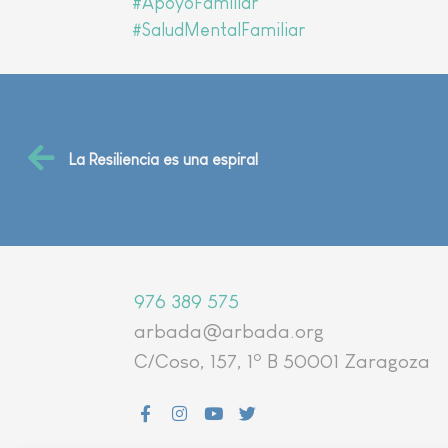
#ApoyoFamiliar
#SaludMentalFamiliar
La Resiliencia es una espiral
976 389 575
arbada@arbada.org
o
C/Coso, 157, 1
B 50001 Zaragoza