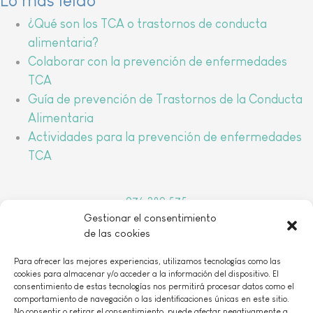
Lo más leído
¿Qué son los TCA o trastornos de conducta
alimentaria?
Colaborar con la prevención de enfermedades
TCA
Guía de prevención de Trastornos de la Conducta
Alimentaria
Actividades para la prevención de enfermedades
TCA
976 389 575
Gestionar el consentimiento
arbada@arbada.org
de las cookies
o
C/Coso, 157, 1
B 50001 Zaragoza
Para ofrecer las mejores experiencias, utilizamos tecnologías como las
cookies para almacenar y/o acceder a la información del dispositivo. El
consentimiento de estas tecnologías nos permitirá procesar datos como el
comportamiento de navegación o las identificaciones únicas en este sitio.
No consentir o retirar el consentimiento, puede afectar negativamente a